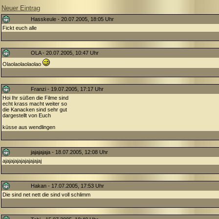
Neuer Eintrag
Hasskeule - 20.07.2005, 18:05 Uhr
Fickt euch alle
OLA - 20.07.2005, 10:47 Uhr
Olaolaolaolaolao
Franzi - 19.07.2005, 17:17 Uhr
Hoi Ihr süßen die Filme sind
echt krass macht weiter so
die Kanacken sind sehr gut
dargestellt von Euch
küsse aus wendlingen
jajajajaja - 18.07.2005, 12:08 Uhr
ajajajajajajajajajaj
Hakan - 17.07.2005, 17:53 Uhr
Die sind net nett die sind voll schlimm