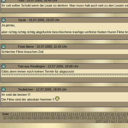
Tobi - 15.07.2005, 18:40 Uhr
Ihr seit selber Schuld wenn die Leute so denken. Man muss halt auch nett zu den Leuten se
Yarak - 15.07.2005, 16:03 Uhr
Ja genau,
aber richtig richtig richtig abgefuckte beschischene trashige verfickte Nutten Huren Filme br
Fette Biene - 15.07.2005, 11:43 Uhr
Schlechte Filme brauchen Zeit
Tobi aus Reutlingen - 12.07.2005, 18:08 Uhr
Gibts denn immer noch keinen Termin für abgezockt
?????????????????????????????????????????????????????????????????????????
Teufelchen - 12.07.2005, 18:04 Uhr
Ihr seid die besten !!!
Die Filme sind der absolute Hammer !!
Seite: |
1
|
2
|
3
|
4
|
5
|
6
|
7
|
8
|
9
|
10
|
11
|
12
|
13
|
14
|
15
|
16
|
17
|
18
|
19
|
20
|
21
|
22
57
|
58
|
59
|
60
|
61
|
62
|
63
|
64
|
65
|
66
|
67
|
68
|
69
|
70
|
71
|
72
|
73
|
74
|
75
|
76
|
77
109
|
110
|
111
|
112
|
1